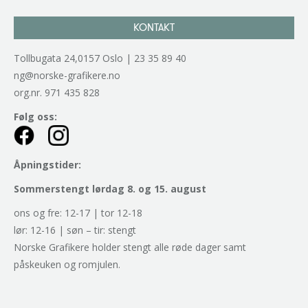
KONTAKT
Tollbugata 24,0157 Oslo | 23 35 89 40
ng@norske-grafikere.no
org.nr. 971 435 828
Følg oss:
Åpningstider:
Sommerstengt lørdag 8. og 15. august
ons og fre: 12-17 | tor 12-18
lør: 12-16 | søn – tir: stengt
Norske Grafikere holder stengt alle røde dager samt
påskeuken og romjulen.