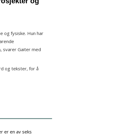
osjekter og
le og fysiske. Hun har
varende
n, svarer Gaiter med
d og tekster, for å
r er en av seks