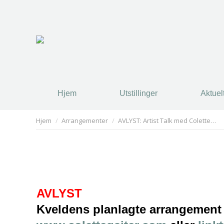
Hjem
Utstillinger
Aktuel
Hjem
Utstillinger
Aktuel
You are here:
Hjem
Arrangementer
AVLYST: Artist Talk med Colette…
AVLYST
Kveldens planlagte arrangement m