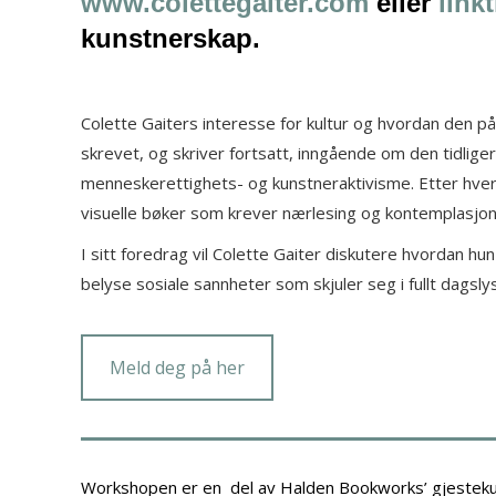
www.colettegaiter.com
eller
linkt
kunstnerskap.
Colette Gaiters interesse for kultur og hvordan den påv
skrevet, og skriver fortsatt, inngående om den tidli
menneskerettighets- og kunstneraktivisme. Etter hvert
visuelle bøker som krever nærlesing og kontemplasjon
I sitt foredrag vil Colette Gaiter diskutere hvordan h
belyse sosiale sannheter som skjuler seg i fullt dagslys
Meld deg på her
Workshopen er en del av Halden Bookworks’ gjestekun