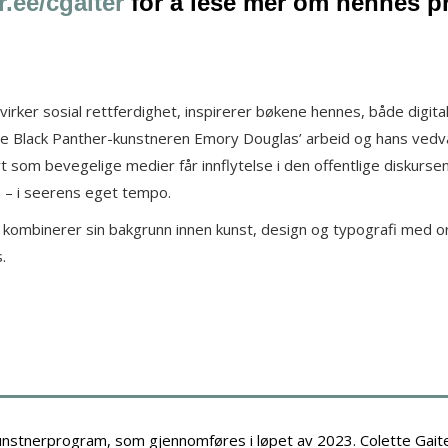
r.ee/cgaiter
for å lese mer om hennes pr
irker sosial rettferdighet, inspirerer bøkene hennes, både digita
gere Black Panther-kunstneren Emory Douglas’ arbeid og hans ved
 som bevegelige medier får innflytelse i den offentlige diskurse
 – i seerens eget tempo.
un kombinerer sin bakgrunn innen kunst, design og typografi med or
.
stnerprogram, som gjennomføres i løpet av 2023. Colette Gaite