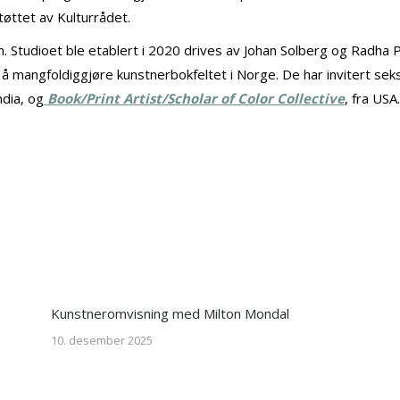
øttet av Kulturrådet.
n. Studioet ble etablert i 2020 drives av Johan Solberg og Radha
angfoldiggjøre kunstnerbokfeltet i Norge. De har invitert seks 
dia, og
Book/Print Artist/Scholar of Color Collective
, fra USA.
Kunstneromvisning med Milton Mondal
10. desember 2025