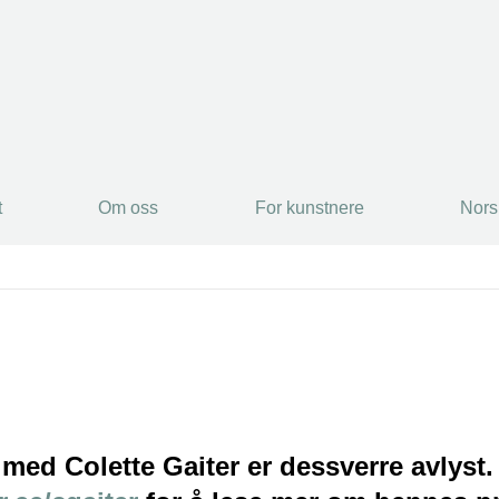
t
Om oss
For kunstnere
Nors
t
Om oss
For kunstnere
Nors
ed Colette Gaiter er dessverre avlyst.