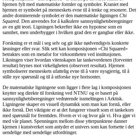
hjernen fylt med matematiske formler og symboler. Kraniet med
hjernen er symbolet på menneskets evne til å tenke og resonere. Det
andre dominerende symbolet er den matematiske ligningen
Chi
Squared
. Den anvendes for å kalkulere sannsynlighetsberegninger
av en gitt teori. Ligningen bekrefter ikke en hypotese som en
sannhet, men underbygger i hvilken grad den er gangbar eller ikke.
Forskning er et mål i seg selv og gir ikke nødvendigvis konkrete
løsninger eller svar. Slik sett kan komposisjonen «Chi Squared»
betraktes som en metafor for virksomheten ved institusjonen.
Likningen viser hvordan vitenskapen lar tankeverdenen (forventet
resultat) brynes mot virkeligheten (observert resultat). Hjernen
symboliserer menneskets ufattelig evne til å være nysgjerrig, til å
stille nye spørsmål og til å utforske nye horisonter.
De matematiske ligningene som ligger i flere lag i komposisjonen
knytter seg direkte til forskning ved NTNU og er basert på
sannsynlighetsberegninger vedrørende issmeltingen i Arktisk.
Ligningene skaper en visuell dynamikk som man kan forstå, eller
ikke forstå. Det viktigste er at det fungerer visuelt som et tankekors
med spørsmål for fremtiden. Hvem er vi og hvor går vi. Hva gjør vi
med vår planet. Spenningen mellom disse ytterpunktene danner
kjernen i kunstverket som antyder et univers som kan fortsette i det
uendelige med uendelige utfordringer.