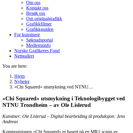
Om oss
Kontakt oss
Besøk oss
Om originalgrafikk
Grafikkfilmer
Grafikkguiden
For kunstnere
Søknadsportal
Medlemsinfo
Norske Grafikeres Fond
Nettgalleri
You are here:
Hjem
Nyheter
«Chi Squared» utsmykning ved NTNU…
«Chi Squared» utsmykning i Teknologibygget ved
NTNU Trondheim – av Ole Lislerud
Kunstner: Ole Lislerud – Digital bearbeiding til produksjon: Jens
Andreas
Komposisjonen «Chi Squared» er basert på en MR1 scann av