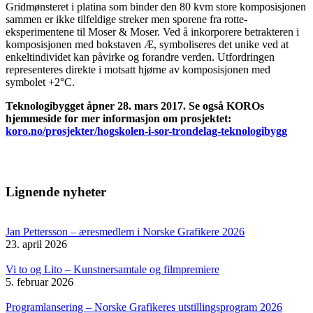
Gridmønsteret i platina som binder den 80 kvm store komposisjonen
sammen er ikke tilfeldige streker men sporene fra rotte-
eksperimentene til Moser & Moser. Ved å inkorporere betrakteren i
komposisjonen med bokstaven Æ, symboliseres det unike ved at
enkeltindividet kan påvirke og forandre verden. Utfordringen
representeres direkte i motsatt hjørne av komposisjonen med
symbolet +2°C.
Teknologibygget åpner 28. mars 2017. Se også KOROs
hjemmeside for mer informasjon om prosjektet:
koro.no/prosjekter/hogskolen-i-sor-trondelag-teknologibygg
Lignende nyheter
Jan Pettersson – æresmedlem i Norske Grafikere 2026
23. april 2026
Vi to og Lito – Kunstnersamtale og filmpremiere
5. februar 2026
Programlansering – Norske Grafikeres utstillingsprogram 2026