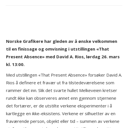
You are here:
Norske Grafikere har gleden av å ønske velkommen
til en finissage og omvisning i utstillingen «That
Present Absence» med David A. Rios, lørdag 26. mars
kl. 13:00.
Med utstillingen «That Present Absence» forsøker David A.
Rios å definere et fravær ut fra tilstedeværelsene som
rammer det inn. Slik det svarte hullet Melkeveien kretser
rundt ikke kan observeres annet enn gjennom stjernene
det fortærer, er de utstilte verkene eksperimenter i å
kartlegge en ikke-eksistens. Verkene er silhuetter av en
fraværende person, objekt eller tid – summen av verkene