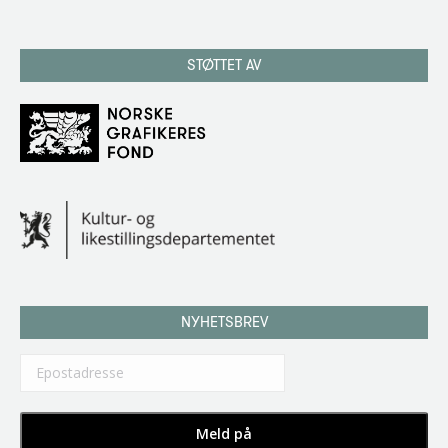
STØTTET AV
NYHETSBREV