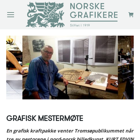
GRAFISK MESTERMØTE
En grafisk kraftpakke venter Tromsøpublikummet når
tre av nestorene i nord-norsk billedkunst, KURT EDVIN