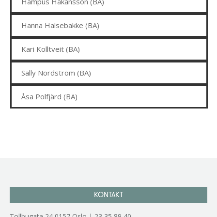
Hampus Håkansson (BA)
Hanna Halsebakke (BA)
Kari Kolltveit (BA)
Sally Nordström (BA)
Åsa Polfjärd (BA)
KONTAKT
Tollbugata 24,0157 Oslo | 23 35 89 40