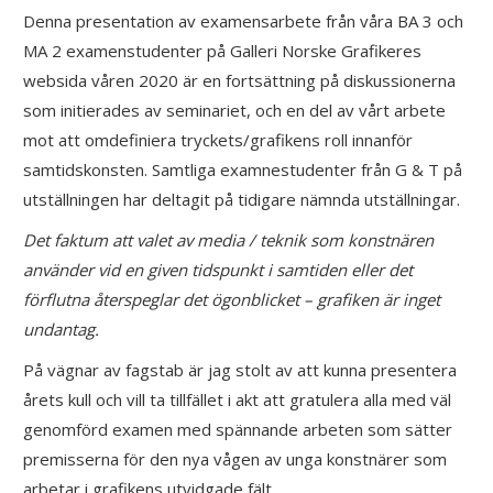
Denna presentation av examensarbete från våra BA 3 och
MA 2 examenstudenter på Galleri Norske Grafikeres
websida våren 2020 är en fortsättning på diskussionerna
som initierades av seminariet, och en del av vårt arbete
mot att omdefiniera tryckets/grafikens roll innanför
samtidskonsten. Samtliga examnestudenter från G & T på
utställningen har deltagit på tidigare nämnda utställningar.
Det faktum att valet av media / teknik som konstnären
använder vid en given tidspunkt i samtiden eller det
förflutna återspeglar det ögonblicket – grafiken är inget
undantag.
På vägnar av fagstab är jag stolt av att kunna presentera
årets kull och vill ta tillfället i akt att gratulera alla med väl
genomförd examen med spännande arbeten som sätter
premisserna för den nya vågen av unga konstnärer som
arbetar i grafikens utvidgade fält.