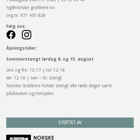
ng@norske-grafikere.no
org.nr. 971 435 828
Følg oss:
Åpningstider:
Sommerstengt lørdag 8. og 15. august
ons og fre: 12-17 | tor 12-18
lør: 12-16 | søn – tir: stengt
Norske Grafikere holder stengt alle røde dager samt
påskeuken og romjulen.
STØTTET AV