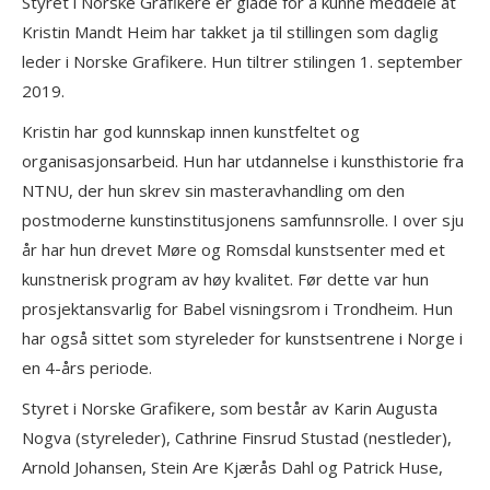
Styret i Norske Grafikere er glade for å kunne meddele at
Kristin Mandt Heim har takket ja til stillingen som daglig
leder i Norske Grafikere. Hun tiltrer stilingen 1. september
2019.
Kristin har god kunnskap innen kunstfeltet og
organisasjonsarbeid. Hun har utdannelse i kunsthistorie fra
NTNU, der hun skrev sin masteravhandling om den
postmoderne kunstinstitusjonens samfunnsrolle. I over sju
år har hun drevet Møre og Romsdal kunstsenter med et
kunstnerisk program av høy kvalitet. Før dette var hun
prosjektansvarlig for Babel visningsrom i Trondheim. Hun
har også sittet som styreleder for kunstsentrene i Norge i
en 4-års periode.
Styret i Norske Grafikere, som består av Karin Augusta
Nogva (styreleder), Cathrine Finsrud Stustad (nestleder),
Arnold Johansen, Stein Are Kjærås Dahl og Patrick Huse,