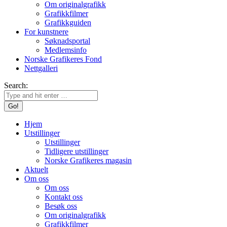
Om originalgrafikk
Grafikkfilmer
Grafikkguiden
For kunstnere
Søknadsportal
Medlemsinfo
Norske Grafikeres Fond
Nettgalleri
Search:
Hjem
Utstillinger
Utstillinger
Tidligere utstillinger
Norske Grafikeres magasin
Aktuelt
Om oss
Om oss
Kontakt oss
Besøk oss
Om originalgrafikk
Grafikkfilmer