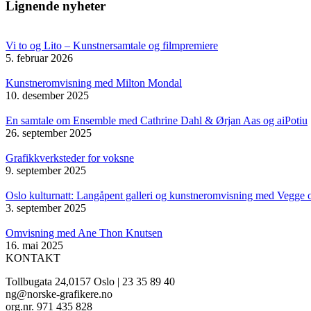
Lignende nyheter
Vi to og Lito – Kunstnersamtale og filmpremiere
5. februar 2026
Kunstneromvisning med Milton Mondal
10. desember 2025
En samtale om Ensemble med Cathrine Dahl & Ørjan Aas og aiPotiu
26. september 2025
Grafikkverksteder for voksne
9. september 2025
Oslo kulturnatt: Langåpent galleri og kunstneromvisning med Vegge 
3. september 2025
Omvisning med Ane Thon Knutsen
16. mai 2025
KONTAKT
Tollbugata 24,0157 Oslo | 23 35 89 40
ng@norske-grafikere.no
org.nr. 971 435 828