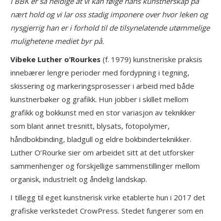
i BBK er så heldige at vi kan følge hans kunstnerskap på
nært hold og vi lar oss stadig imponere over hvor leken og
nysgjerrig han er i forhold til de tilsynelatende utømmelige
mulighetene mediet byr på.
Vibeke Luther o’Rourkes
(f. 1979) kunstneriske praksis
innebærer lengre perioder med fordypning i tegning,
skissering og markeringsprosesser i arbeid med både
kunstnerbøker og grafikk. Hun jobber i skillet mellom
grafikk og bokkunst med en stor variasjon av teknikker
som blant annet tresnitt, blysats, fotopolymer,
håndbokbinding, bladgull og eldre bokbinderteknikker.
Luther O’Rourke sier om arbeidet sitt at det utforsker
sammenhenger og forskjellige sammenstillinger mellom
organisk, industrielt og åndelig landskap.
I tillegg til eget kunstnerisk virke etablerte hun i 2017 det
grafiske verkstedet CrowPress. Stedet fungerer som en