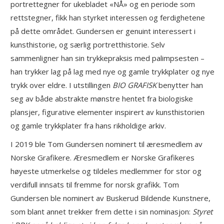
portrettegner for ukebladet «NÅ» og en periode som
rettstegner, fikk han styrket interessen og ferdighetene
på dette området. Gundersen er genuint interessert i
kunsthistorie, og særlig portretthistorie. Selv
sammenligner han sin trykkepraksis med palimpsesten –
han trykker lag på lag med nye og gamle trykkplater og nye
trykk over eldre. I utstillingen
BIO GRAFISK
benytter han
seg av både abstrakte mønstre hentet fra biologiske
plansjer, figurative elementer inspirert av kunsthistorien
og gamle trykkplater fra hans rikholdige arkiv.
I 2019 ble Tom Gundersen nominert til æresmedlem av
Norske Grafikere. Æresmedlem er Norske Grafikeres
høyeste utmerkelse og tildeles medlemmer for stor og
verdifull innsats til fremme for norsk grafikk. Tom
Gundersen ble nominert av Buskerud Bildende Kunstnere,
som blant annet trekker frem dette i sin nominasjon:
Styret