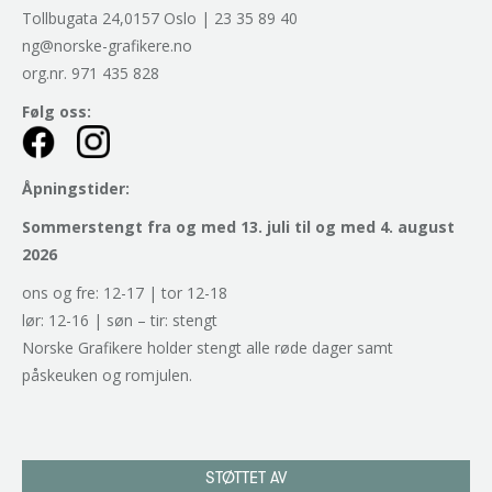
Tollbugata 24,0157 Oslo | 23 35 89 40
ng@norske-grafikere.no
org.nr. 971 435 828
Følg oss:
Åpningstider:
Sommerstengt fra og med 13. juli til og med 4. august
2026
ons og fre: 12-17 | tor 12-18
lør: 12-16 | søn – tir: stengt
Norske Grafikere holder stengt alle røde dager samt
påskeuken og romjulen.
STØTTET AV