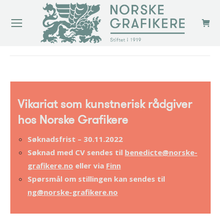
You are here:
Vikariat som kunstnerisk rådgiver
hos Norske Grafikere
Søknadsfrist – 30.11.2022
Søknad med CV sende
s til
benedicte@norske-
grafikere.no
eller via
Finn
Spørsmål om stillingen kan sendes til
ng@norske-grafikere.no