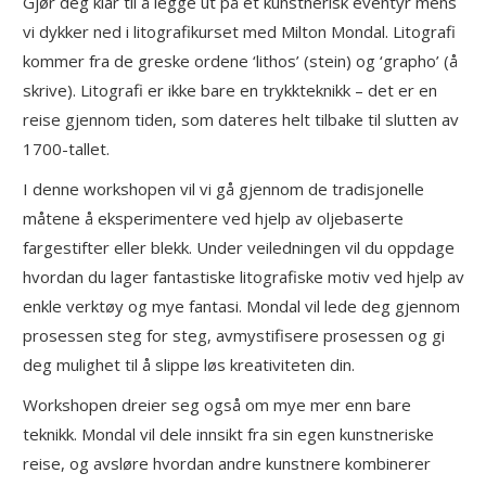
Gjør deg klar til å legge ut på et kunstnerisk eventyr mens
vi dykker ned i litografikurset med Milton Mondal. Litografi
kommer fra de greske ordene ‘lithos’ (stein) og ‘grapho’ (å
skrive). Litografi er ikke bare en trykkteknikk – det er en
reise gjennom tiden, som dateres helt tilbake til slutten av
1700-tallet.
I denne workshopen vil vi gå gjennom de tradisjonelle
måtene å eksperimentere ved hjelp av oljebaserte
fargestifter eller blekk. Under veiledningen vil du oppdage
hvordan du lager fantastiske litografiske motiv ved hjelp av
enkle verktøy og mye fantasi. Mondal vil lede deg gjennom
prosessen steg for steg, avmystifisere prosessen og gi
deg mulighet til å slippe løs kreativiteten din.
Workshopen dreier seg også om mye mer enn bare
teknikk. Mondal vil dele innsikt fra sin egen kunstneriske
reise, og avsløre hvordan andre kunstnere kombinerer