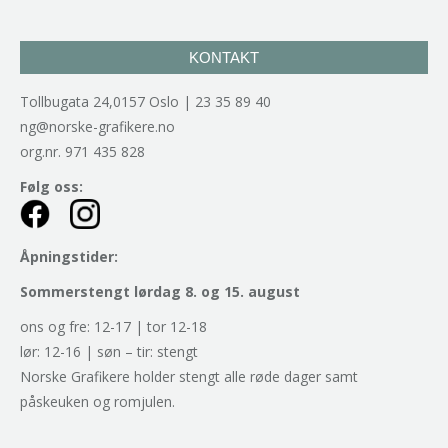
KONTAKT
Tollbugata 24,0157 Oslo | 23 35 89 40
ng@norske-grafikere.no
org.nr. 971 435 828
Følg oss:
Åpningstider:
Sommerstengt lørdag 8. og 15. august
ons og fre: 12-17 | tor 12-18
lør: 12-16 | søn – tir: stengt
Norske Grafikere holder stengt alle røde dager samt
påskeuken og romjulen.