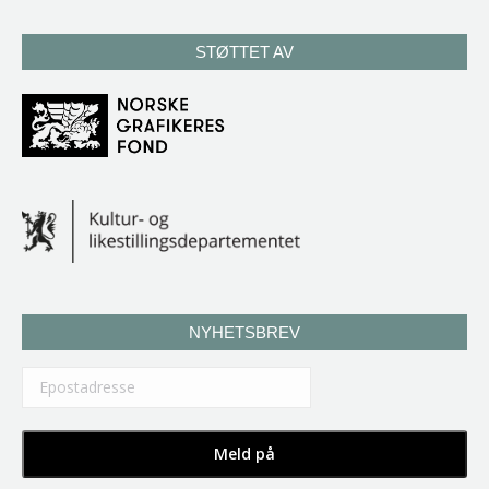
STØTTET AV
NYHETSBREV