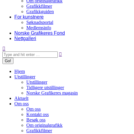
Om originalgrafikk
Grafikkfilmer
Grafikkguiden
For kunstnere
Søknadsportal
Medlemsinfo
Norske Grafikeres Fond
Nettgalleri
Search:
Hjem
Utstillinger
Utstillinger
Tidligere utstillinger
Norske Grafikeres magasin
Aktuelt
Om oss
Om oss
Kontakt oss
Besøk oss
Om originalgrafikk
Grafikkfilmer