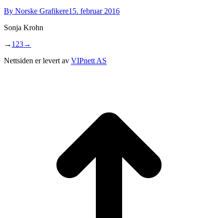
By
Norske Grafikere
15. februar 2016
Sonja Krohn
→
1
2
3
→
Nettsiden er levert av
VIPnett AS
t
T