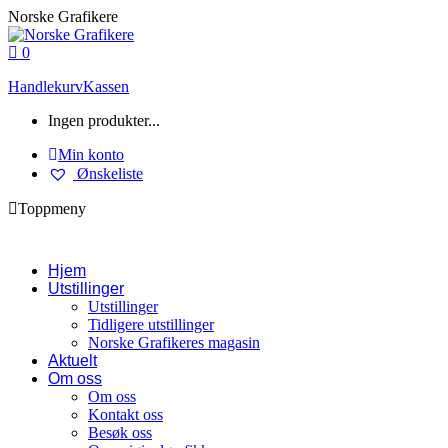
Skip
Norske Grafikere
to
content
0
Handlekurv
Kassen
Ingen produkter...
Min konto
Ønskeliste
Toppmeny
Hjem
Utstillinger
Utstillinger
Tidligere utstillinger
Norske Grafikeres magasin
Aktuelt
Om oss
Om oss
Kontakt oss
Besøk oss