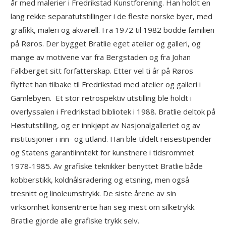
år med malerier i Fredrikstad Kunstforening. Han holdt en
lang rekke separatutstillinger i de fleste norske byer, med
grafikk, maleri og akvarell. Fra 1972 til 1982 bodde familien
på Røros. Der bygget Bratlie eget atelier og galleri, og
mange av motivene var fra Bergstaden og fra Johan
Falkberget sitt forfatterskap. Etter vel ti år på Røros
flyttet han tilbake til Fredrikstad med atelier og galleri i
Gamlebyen. Et stor retrospektiv utstilling ble holdt i
overlyssalen i Fredrikstad bibliotek i 1988. Bratlie deltok på
Høstutstilling, og er innkjøpt av Nasjonalgalleriet og av
institusjoner i inn- og utland. Han ble tildelt reisestipender
og Statens garantiinntekt for kunstnere i tidsrommet
1978-1985. Av grafiske teknikker benyttet Bratlie både
kobberstikk, koldnålsradering og etsning, men også
tresnitt og linoleumstrykk. De siste årene av sin
virksomhet konsentrerte han seg mest om silketrykk.
Bratlie gjorde alle grafiske trykk selv.