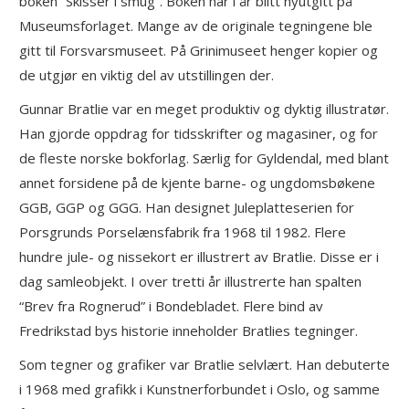
boken “Skisser i smug”. Boken har i år blitt nyutgitt på
Museumsforlaget. Mange av de originale tegningene ble
gitt til Forsvarsmuseet. På Grinimuseet henger kopier og
de utgjør en viktig del av utstillingen der.
Gunnar Bratlie var en meget produktiv og dyktig illustratør.
Han gjorde oppdrag for tidsskrifter og magasiner, og for
de fleste norske bokforlag. Særlig for Gyldendal, med blant
annet forsidene på de kjente barne- og ungdomsbøkene
GGB, GGP og GGG. Han designet Juleplatteserien for
Porsgrunds Porselænsfabrik fra 1968 til 1982. Flere
hundre jule- og nissekort er illustrert av Bratlie. Disse er i
dag samleobjekt. I over tretti år illustrerte han spalten
“Brev fra Rognerud” i Bondebladet. Flere bind av
Fredrikstad bys historie inneholder Bratlies tegninger.
Som tegner og grafiker var Bratlie selvlært. Han debuterte
i 1968 med grafikk i Kunstnerforbundet i Oslo, og samme