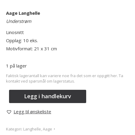
Aage Langhelle
Understrøm
Linosnitt
Opplag: 10 eks.
Motivformat: 21 x 31 cm
1 på lager
Faktisk lagerantall kan variere noe fra det som er oppgitt her. Ta
kontakt ved spørsmål om lagerstatus.
Legg i handlekurv
Legg til ønskeliste
Kategori:
Langhelle, Aage