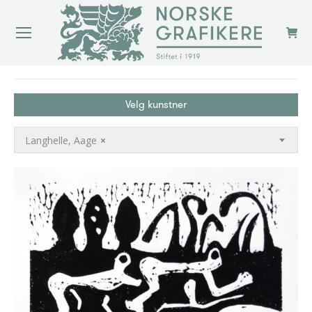
You are here:
Velg kunstner
Langhelle, Aage
×