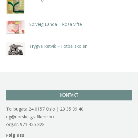
kr
5.250,00
inkl. 5% kunstavgift
Solveig Landa – Rosa vifte
kr
5.250,00
inkl. 5% kunstavgift
Trygve Retvik – Fotballskolen
kr
2.940,00
inkl. 5% kunstavgift
KONTAKT
Tollbugata 24,0157 Oslo | 23 35 89 40
ng@norske-grafikere.no
org.nr. 971 435 828
Følg oss: