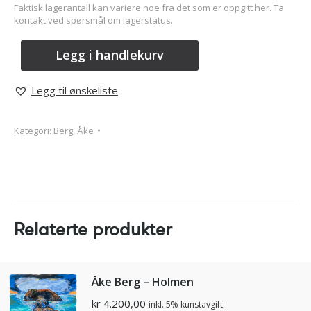
Faktisk lagerantall kan variere noe fra det som er oppgitt her. Ta
kontakt ved spørsmål om lagerstatus.
Legg i handlekurv
Legg til ønskeliste
Kategori:
Berg, Åke
Relaterte produkter
Åke Berg – Holmen
kr
4.200,00
inkl. 5% kunstavgift