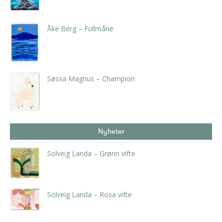
kr
4.200,00
inkl. 5% kunstavgift
Åke Berg – Fullmåne
kr
3.675,00
inkl. 5% kunstavgift
Søssa Magnus – Champion
kr
8.190,00
inkl. 5% kunstavgift
Nyheter
Solveig Landa – Grønn vifte
kr
5.250,00
inkl. 5% kunstavgift
Solveig Landa – Rosa vifte
kr
5.250,00
inkl. 5% kunstavgift