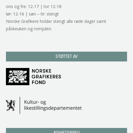
ons og fre: 12-17 | tor 12-18
lør: 12-16 | søn – tir: stengt
Norske Grafikere holder stengt alle røde dager samt
påskeuken og romjulen.
STØTTET AV
NYHETSBREV