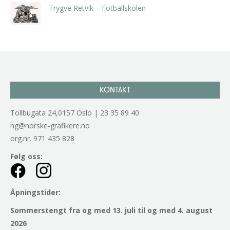
Trygve Retvik – Fotballskolen
kr
2.940,00
inkl. 5% kunstavgift
KONTAKT
Tollbugata 24,0157 Oslo | 23 35 89 40
ng@norske-grafikere.no
org.nr. 971 435 828
Følg oss:
Åpningstider:
Sommerstengt fra og med 13. juli til og med 4. august
2026