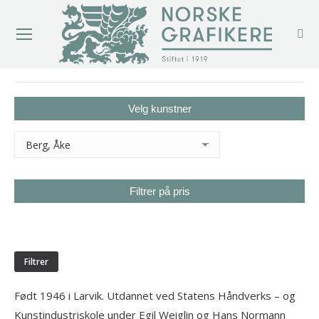
You are here:
Velg kunstner
Filtrer på pris
Min.
Makspris
pris
Filtrer
Født 1946 i Larvik. Utdannet ved Statens Håndverks – og
Kunstindustriskole under Egil Weiglin og Hans Normann