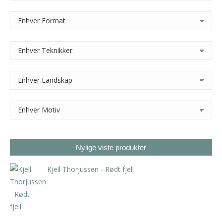
Nylige viste produkter
Kjell Thorjussen - Rødt fjell
kr
2.940,00
inkl. 5% kunstavgift