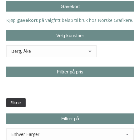
Gavekort
Kjøp
gavekort
på valgfritt beløp til bruk hos Norske Grafikere.
Velg kunstner
Filtrer på pris
Min.
Makspris
pris
Filtrer
Filtrer på