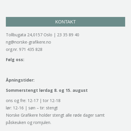
KONTAKT
Tollbugata 24,0157 Oslo | 23 35 89 40
ng@norske-grafikere.no
org.nr. 971 435 828
Følg oss:
Åpningstider:
Sommerstengt lørdag 8. og 15. august
ons og fre: 12-17 | tor 12-18
lør: 12-16 | søn – tir: stengt
Norske Grafikere holder stengt alle røde dager samt
påskeuken og romjulen.