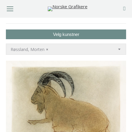
You are here:
Velg kunstner
Røssland, Morten
×