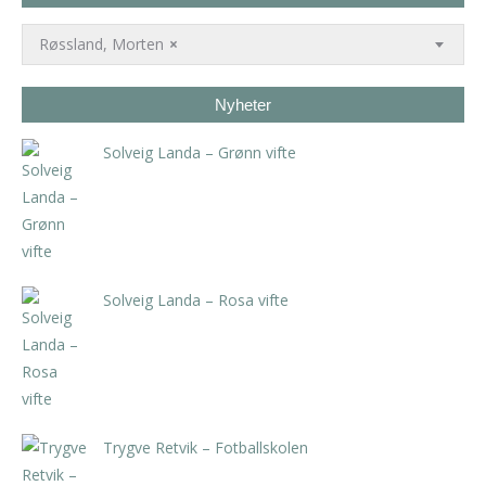
Røssland, Morten
×
Nyheter
Solveig Landa – Grønn vifte
kr
5.250,00
inkl. 5% kunstavgift
Solveig Landa – Rosa vifte
kr
5.250,00
inkl. 5% kunstavgift
Trygve Retvik – Fotballskolen
kr
2.940,00
inkl. 5% kunstavgift