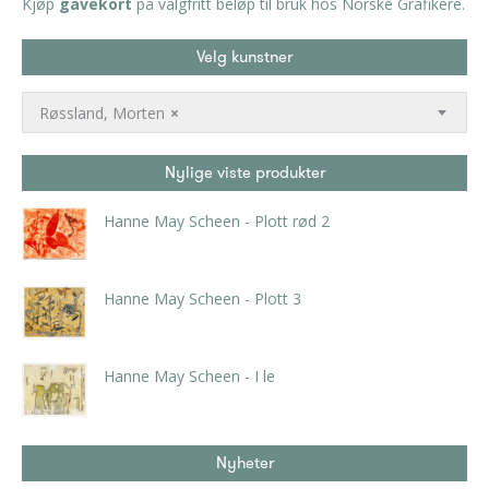
Kjøp
gavekort
på valgfritt beløp til bruk hos Norske Grafikere.
Velg kunstner
Røssland, Morten
×
Nylige viste produkter
Hanne May Scheen - Plott rød 2
kr
6.300,00
inkl. 5% kunstavgift
Hanne May Scheen - Plott 3
kr
6.300,00
inkl. 5% kunstavgift
Hanne May Scheen - I le
kr
6.300,00
inkl. 5% kunstavgift
Nyheter