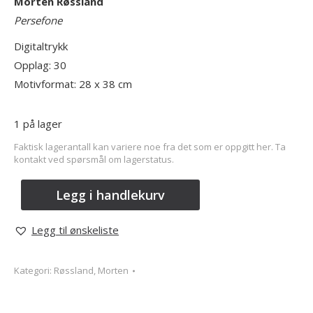
Morten Røssland
Persefone
Digitaltrykk
Opplag: 30
Motivformat: 28 x 38 cm
1 på lager
Faktisk lagerantall kan variere noe fra det som er oppgitt her. Ta
kontakt ved spørsmål om lagerstatus.
Legg i handlekurv
Legg til ønskeliste
Kategori:
Røssland, Morten