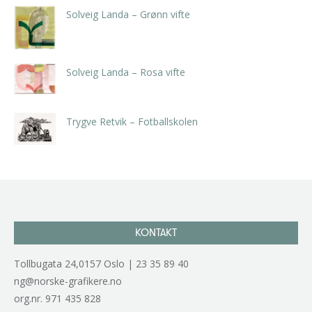
Solveig Landa – Grønn vifte
kr
5.250,00
inkl. 5% kunstavgift
Solveig Landa – Rosa vifte
kr
5.250,00
inkl. 5% kunstavgift
Trygve Retvik – Fotballskolen
kr
2.940,00
inkl. 5% kunstavgift
KONTAKT
Tollbugata 24,0157 Oslo | 23 35 89 40
ng@norske-grafikere.no
org.nr. 971 435 828