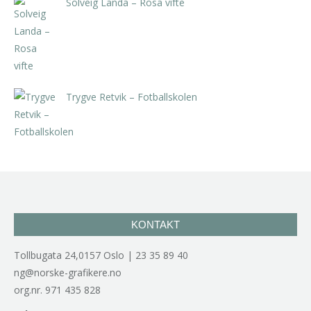
Solveig Landa – Rosa vifte
kr
5.250,00
inkl. 5% kunstavgift
Trygve Retvik – Fotballskolen
kr
2.940,00
inkl. 5% kunstavgift
KONTAKT
Tollbugata 24,0157 Oslo | 23 35 89 40
ng@norske-grafikere.no
org.nr. 971 435 828