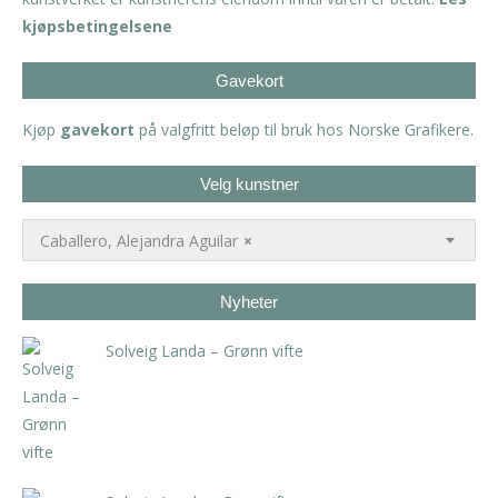
kjøpsbetingelsene
Gavekort
Kjøp
gavekort
på valgfritt beløp til bruk hos Norske Grafikere.
Velg kunstner
Caballero, Alejandra Aguilar
×
Nyheter
Solveig Landa – Grønn vifte
kr
5.250,00
inkl. 5% kunstavgift