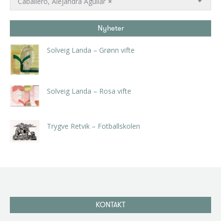
Caballero, Alejandra Aguilar
×
Nyheter
Solveig Landa – Grønn vifte
kr
5.250,00
inkl. 5% kunstavgift
Solveig Landa – Rosa vifte
kr
5.250,00
inkl. 5% kunstavgift
Trygve Retvik – Fotballskolen
kr
2.940,00
inkl. 5% kunstavgift
KONTAKT