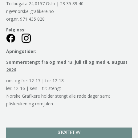
Tollbugata 24,0157 Oslo | 23 35 89 40
ng@norske-grafikere.no
org.nr. 971 435 828
Følg oss:
Åpningstider:
Sommerstengt fra og med 13. juli til og med 4. august
2026
ons og fre: 12-17 | tor 12-18
lør: 12-16 | søn – tir: stengt
Norske Grafikere holder stengt alle røde dager samt
påskeuken og romjulen.
STØTTET AV