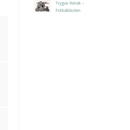
Trygve Retvik –
Fotballskolen
kr
2.940,00
inkl. 5% kunstavgift