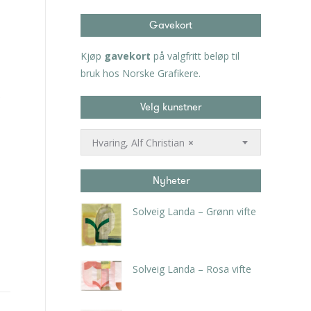
Gavekort
Kjøp
gavekort
på valgfritt beløp til
bruk hos Norske Grafikere.
Velg kunstner
Hvaring, Alf Christian
×
Nyheter
Solveig Landa – Grønn vifte
kr
5.250,00
inkl. 5% kunstavgift
Solveig Landa – Rosa vifte
kr
5.250,00
inkl. 5% kunstavgift