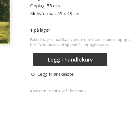
Opplag: 55 eks.
Motivformat: 55 x 43
cm
1 på lager
Faktisk lagerantall kan variere noe fra det som er oppgitt
her. Ta kontakt ved spørsmål om lagerstatus.
Legg i handlekurv
Legg til ønskeliste
Kategori:
Hvaring, Alf Christian