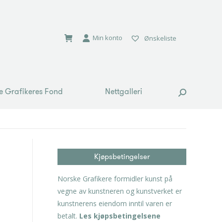
e Grafikeres Fond
Nettgalleri
Search:
Min konto
Ønskeliste
e Grafikeres Fond
Nettgalleri
Search:
Kjøpsbetingelser
Norske Grafikere formidler kunst på
vegne av kunstneren og kunstverket er
kunstnerens eiendom inntil varen er
betalt.
Les kjøpsbetingelsene