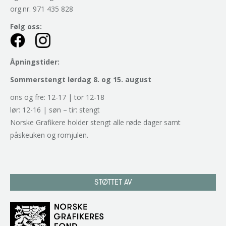
org.nr. 971 435 828
Følg oss:
Åpningstider:
Sommerstengt lørdag 8. og 15. august
ons og fre: 12-17 | tor 12-18
lør: 12-16 | søn – tir: stengt
Norske Grafikere holder stengt alle røde dager samt
påskeuken og romjulen.
STØTTET AV