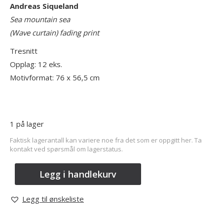
Andreas Siqueland
Sea mountain sea
(Wave curtain) fading print
Tresnitt
Opplag: 12 eks.
Motivformat: 76 x 56,5 cm
1 på lager
Faktisk lagerantall kan variere noe fra det som er oppgitt her. Ta
kontakt ved spørsmål om lagerstatus.
Legg i handlekurv
Legg til ønskeliste