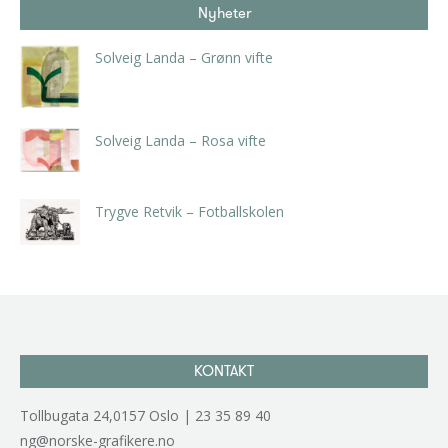
Nyheter
Solveig Landa – Grønn vifte
kr
5.250,00
inkl. 5% kunstavgift
Solveig Landa – Rosa vifte
kr
5.250,00
inkl. 5% kunstavgift
Trygve Retvik – Fotballskolen
kr
2.940,00
inkl. 5% kunstavgift
KONTAKT
Tollbugata 24,0157 Oslo | 23 35 89 40
ng@norske-grafikere.no