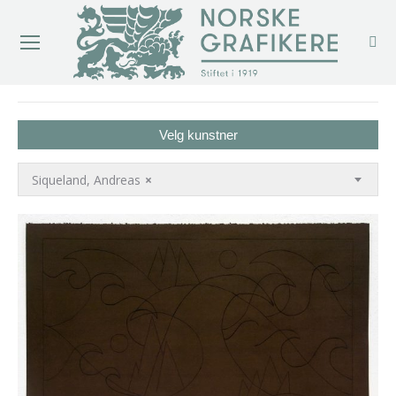
You are here:
Velg kunstner
Siqueland, Andreas
×