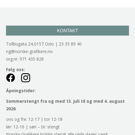
KONTAKT
Tollbugata 24,0157 Oslo | 23 35 89 40
ng@norske-grafikere.no
org.nr. 971 435 828
Følg oss:
Åpningstider:
Sommerstengt fra og med 13. juli til og med 4. august
2026
ons og fre: 12-17 | tor 12-18
lør: 12-16 | søn – tir: stengt
Norske Grafikere holder stengt alle røde dager samt