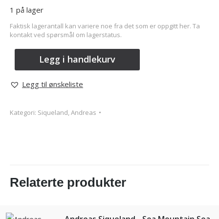
1 på lager
Faktisk lagerantall kan variere noe fra det som er oppgitt her. Ta
kontakt ved spørsmål om lagerstatus.
Legg i handlekurv
Legg til ønskeliste
Kategori:
Siqueland, Andreas
Relaterte produkter
Andreas Siqueland - Sea Mountain Sea