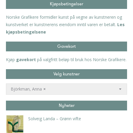
Kjøpsbetingelser
Norske Grafikere formidler kunst på vegne av kunstneren og
kunstverket er kunstnerens eiendom inntil varen er betalt.
Les
kjøpsbetingelsene
Gavekort
Kjøp
gavekort
på valgfritt beløp til bruk hos Norske Grafikere.
Velg kunstner
Björkman, Anna
×
Nyheter
Solveig Landa – Grønn vifte
kr
5.250,00
inkl. 5% kunstavgift