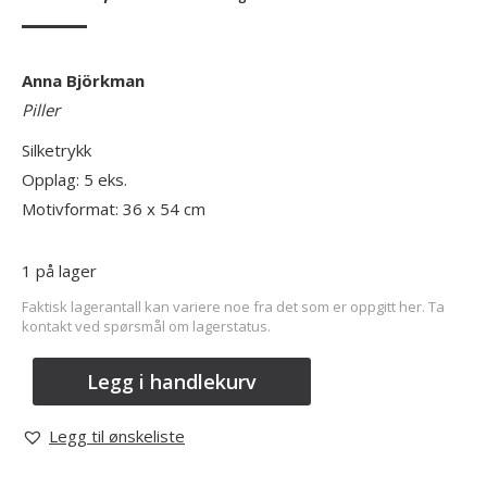
Anna Björkman
Piller
Silketrykk
Opplag: 5 eks.
Motivformat: 36 x 54 cm
1 på lager
Faktisk lagerantall kan variere noe fra det som er oppgitt her. Ta
kontakt ved spørsmål om lagerstatus.
Legg i handlekurv
Legg til ønskeliste