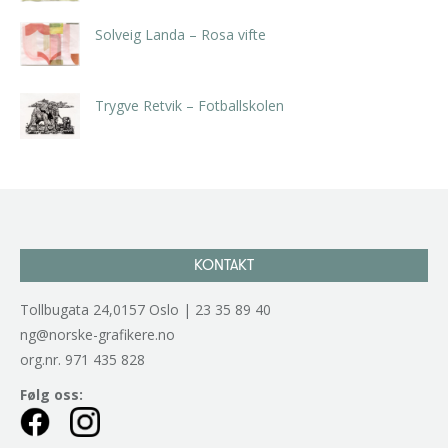
Solveig Landa – Rosa vifte
kr
5.250,00
inkl. 5% kunstavgift
Trygve Retvik – Fotballskolen
kr
2.940,00
inkl. 5% kunstavgift
KONTAKT
Tollbugata 24,0157 Oslo | 23 35 89 40
ng@norske-grafikere.no
org.nr. 971 435 828
Følg oss: