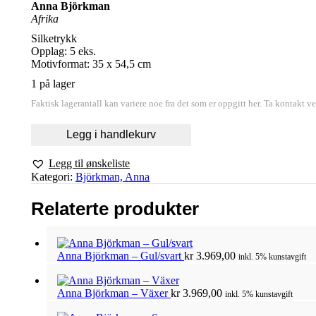
Anna Björkman
Afrika
Silketrykk
Opplag: 5 eks.
Motivformat: 35 x 54,5 cm
1 på lager
Faktisk lagerantall kan variere noe fra det som er oppgitt her. Ta kontakt v
Legg i handlekurv
Legg til ønskeliste
Kategori:
Björkman, Anna
Relaterte produkter
Anna Björkman – Gul/svart
kr
3.969,00
inkl. 5% kunstavgift
Anna Björkman – Växer
kr
3.969,00
inkl. 5% kunstavgift