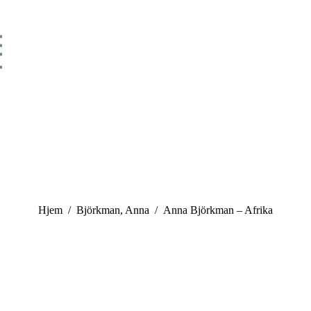
You are here:
Hjem
Björkman, Anna
Anna Björkman – Afrika