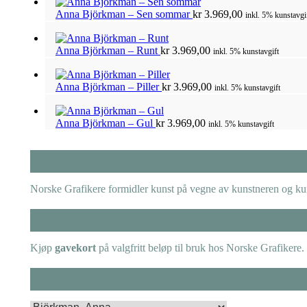
Anna Björkman – Sen sommar
kr
3.969,00
inkl. 5% kunstavgi
Anna Björkman – Runt
kr
3.969,00
inkl. 5% kunstavgift
Anna Björkman – Piller
kr
3.969,00
inkl. 5% kunstavgift
Anna Björkman – Gul
kr
3.969,00
inkl. 5% kunstavgift
Norske Grafikere formidler kunst på vegne av kunstneren og kuns
Kjøp
gavekort
på valgfritt beløp til bruk hos Norske Grafikere.