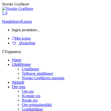
Skip
Norske Grafikere
to
content
0
Handlekurv
Kassen
Ingen produkter...
Min konto
Ønskeliste
Toppmeny
Hjem
Utstillinger
Utstillinger
Tidligere utstillinger
Norske Grafikeres magasin
Aktuelt
Om oss
Om oss
Kontakt oss
Besøk oss
Om originalgrafikk
Grafikkfilmer