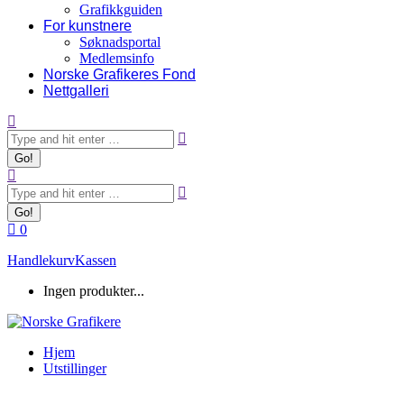
Grafikkguiden
For kunstnere
Søknadsportal
Medlemsinfo
Norske Grafikeres Fond
Nettgalleri
Search:
Search:
0
Handlekurv
Kassen
Ingen produkter...
Hjem
Utstillinger