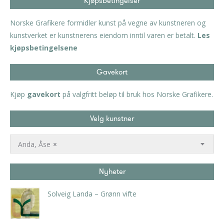
Kjøpsbetingelser
Norske Grafikere formidler kunst på vegne av kunstneren og
kunstverket er kunstnerens eiendom inntil varen er betalt.
Les
kjøpsbetingelsene
Gavekort
Kjøp
gavekort
på valgfritt beløp til bruk hos Norske Grafikere.
Velg kunstner
Anda, Åse
×
Nyheter
Solveig Landa – Grønn vifte
kr
5.250,00
inkl. 5% kunstavgift