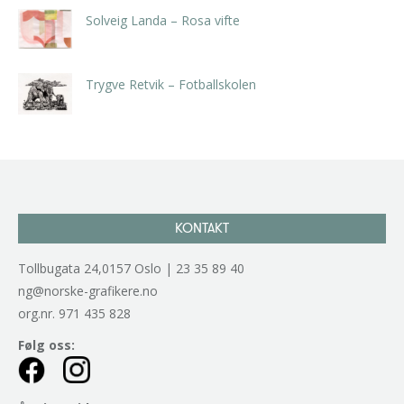
Solveig Landa – Rosa vifte
kr
5.250,00
inkl. 5% kunstavgift
Trygve Retvik – Fotballskolen
kr
2.940,00
inkl. 5% kunstavgift
KONTAKT
Tollbugata 24,0157 Oslo | 23 35 89 40
ng@norske-grafikere.no
org.nr. 971 435 828
Følg oss: