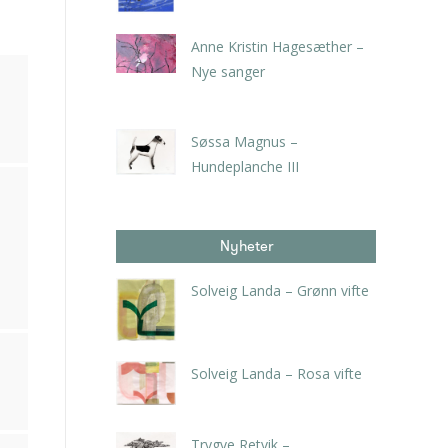
Anne Kristin Hagesæther –
Nye sanger
kr
1.200,00
Søssa Magnus –
Hundeplanche III
kr
7.665,00
inkl. 5% kunstavgift
Nyheter
Solveig Landa – Grønn vifte
kr
5.250,00
inkl. 5% kunstavgift
Solveig Landa – Rosa vifte
kr
5.250,00
inkl. 5% kunstavgift
Trygve Retvik –