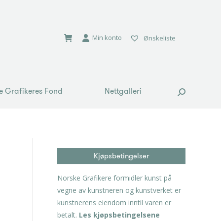
e Grafikeres Fond
Nettgalleri
Search:
Min konto
Ønskeliste
e Grafikeres Fond
Nettgalleri
Search:
Kjøpsbetingelser
Norske Grafikere formidler kunst på
vegne av kunstneren og kunstverket er
kunstnerens eiendom inntil varen er
betalt.
Les kjøpsbetingelsene