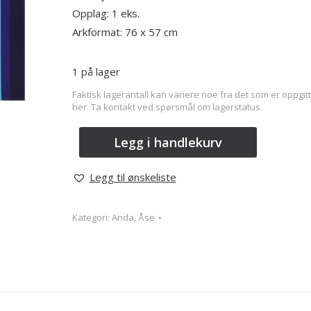
Opplag: 1 eks.
Arkformat: 76 x 57 cm
1 på lager
Faktisk lagerantall kan variere noe fra det som er oppgitt
her. Ta kontakt ved spørsmål om lagerstatus.
Legg i handlekurv
Legg til ønskeliste
Kategori:
Anda, Åse