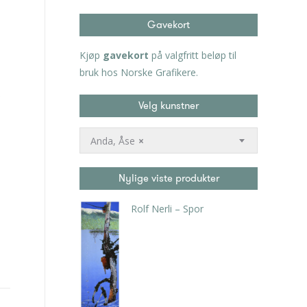
Gavekort
Kjøp
gavekort
på valgfritt beløp til
bruk hos Norske Grafikere.
Velg kunstner
Anda, Åse
×
Nylige viste produkter
Rolf Nerli – Spor
kr
4.200,00
inkl. 5% kunstavgift