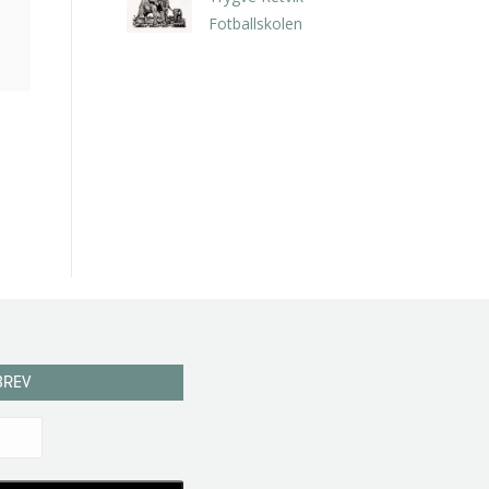
Fotballskolen
kr
2.940,00
inkl. 5% kunstavgift
BREV