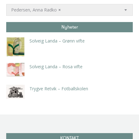
Pedersen, Anna Radko
×
Nyheter
Solveig Landa – Grønn vifte
kr
5.250,00
inkl. 5% kunstavgift
Solveig Landa – Rosa vifte
kr
5.250,00
inkl. 5% kunstavgift
Trygve Retvik – Fotballskolen
kr
2.940,00
inkl. 5% kunstavgift
KONTAKT