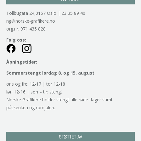
Tollbugata 24,0157 Oslo | 23 35 89 40
ng@norske-grafikere.no
org.nr. 971 435 828
Følg oss:
Åpningstider:
Sommerstengt lørdag 8. og 15. august
ons og fre: 12-17 | tor 12-18
lør: 12-16 | søn – tir: stengt
Norske Grafikere holder stengt alle røde dager samt
påskeuken og romjulen.
STØTTET AV