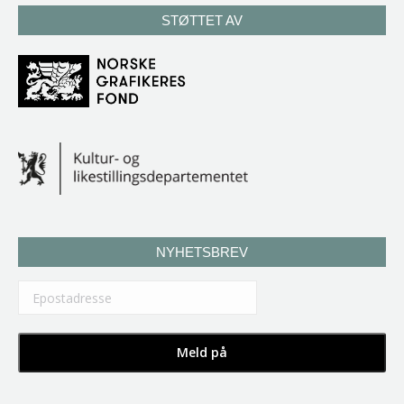
STØTTET AV
NYHETSBREV