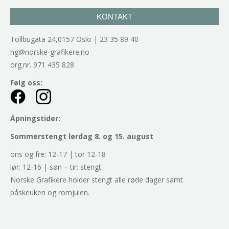
KONTAKT
Tollbugata 24,0157 Oslo | 23 35 89 40
ng@norske-grafikere.no
org.nr. 971 435 828
Følg oss:
Åpningstider:
Sommerstengt lørdag 8. og 15. august
ons og fre: 12-17 | tor 12-18
lør: 12-16 | søn – tir: stengt
Norske Grafikere holder stengt alle røde dager samt
påskeuken og romjulen.