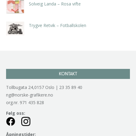
Solveig Landa – Rosa vifte
kr
5.250,00
inkl. 5% kunstavgift
Trygve Retvik – Fotballskolen
kr
2.940,00
inkl. 5% kunstavgift
KONTAKT
Tollbugata 24,0157 Oslo | 23 35 89 40
ng@norske-grafikere.no
org.nr. 971 435 828
Følg oss:
Åpningstider: