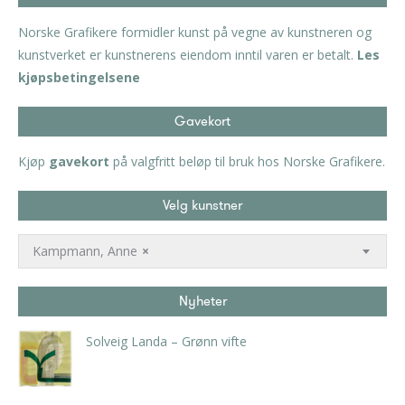
Norske Grafikere formidler kunst på vegne av kunstneren og
kunstverket er kunstnerens eiendom inntil varen er betalt.
Les
kjøpsbetingelsene
Gavekort
Kjøp
gavekort
på valgfritt beløp til bruk hos Norske Grafikere.
Velg kunstner
Kampmann, Anne
×
Nyheter
Solveig Landa – Grønn vifte
kr
5.250,00
inkl. 5% kunstavgift