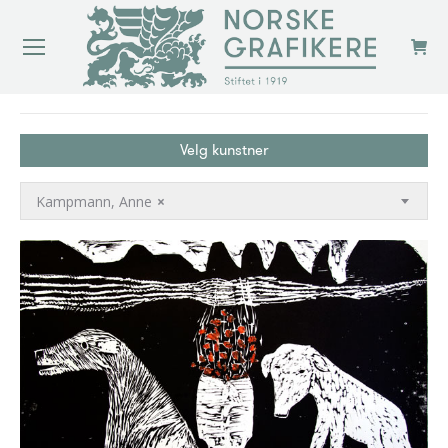
You are here:
Velg kunstner
Kampmann, Anne
×