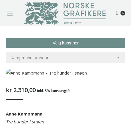
22
You are here:
Velg kunstner
Kampmann, Anne
×
kr
2.310,00
inkl. 5% kunstavgift
Anne Kampmann
Tre hunder i snøen