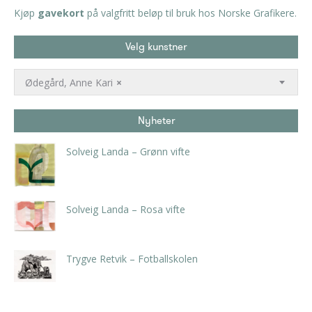
Kjøp
gavekort
på valgfritt beløp til bruk hos Norske Grafikere.
Velg kunstner
Ødegård, Anne Kari
×
Nyheter
Solveig Landa – Grønn vifte
kr
5.250,00
inkl. 5% kunstavgift
Solveig Landa – Rosa vifte
kr
5.250,00
inkl. 5% kunstavgift
Trygve Retvik – Fotballskolen
kr
2.940,00
inkl. 5% kunstavgift