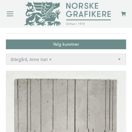
You are here:
Velg kunstner
Ødegård, Anne Kari
×