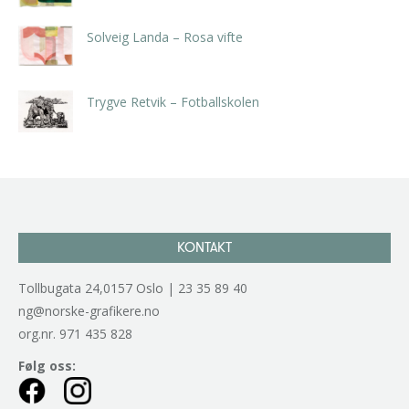
Solveig Landa – Rosa vifte
kr
5.250,00
inkl. 5% kunstavgift
Trygve Retvik – Fotballskolen
kr
2.940,00
inkl. 5% kunstavgift
KONTAKT
Tollbugata 24,0157 Oslo | 23 35 89 40
ng@norske-grafikere.no
org.nr. 971 435 828
Følg oss: