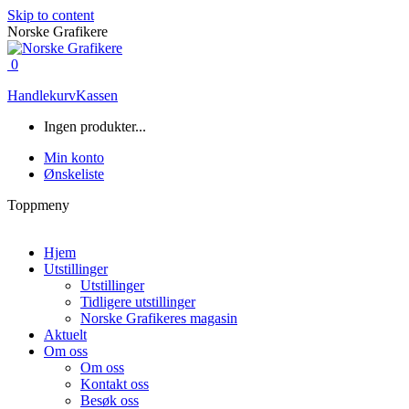
Skip to content
Norske Grafikere
0
Handlekurv
Kassen
Ingen produkter...
Min konto
Ønskeliste
Toppmeny
Hjem
Utstillinger
Utstillinger
Tidligere utstillinger
Norske Grafikeres magasin
Aktuelt
Om oss
Om oss
Kontakt oss
Besøk oss