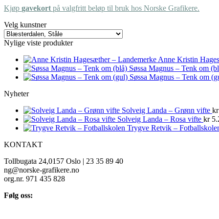
Kjøp
gavekort
på valgfritt beløp til bruk hos Norske Grafikere.
Velg kunstner
Nylige viste produkter
Anne Kristin Hage
Søssa Magnus – Tenk om (bl
Søssa Magnus – Tenk om (gu
Nyheter
Solveig Landa – Grønn vifte
kr
Solveig Landa – Rosa vifte
kr
5.
Trygve Retvik – Fotballskole
KONTAKT
Tollbugata 24,0157 Oslo | 23 35 89 40
ng@norske-grafikere.no
org.nr. 971 435 828
Følg oss: