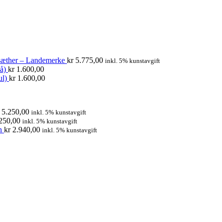
sæther – Landemerke
kr
5.775,00
inkl. 5% kunstavgift
å)
kr
1.600,00
l)
kr
1.600,00
5.250,00
inkl. 5% kunstavgift
250,00
inkl. 5% kunstavgift
n
kr
2.940,00
inkl. 5% kunstavgift