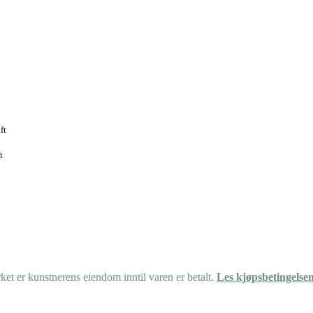
ft
t
et er kunstnerens eiendom inntil varen er betalt.
Les kjøpsbetingelse