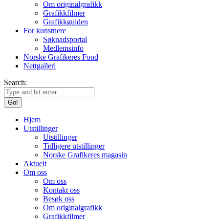
Om originalgrafikk
Grafikkfilmer
Grafikkguiden
For kunstnere
Søknadsportal
Medlemsinfo
Norske Grafikeres Fond
Nettgalleri
Search:
Hjem
Utstillinger
Utstillinger
Tidligere utstillinger
Norske Grafikeres magasin
Aktuelt
Om oss
Om oss
Kontakt oss
Besøk oss
Om originalgrafikk
Grafikkfilmer