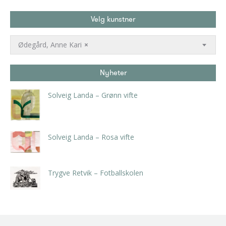
Velg kunstner
Ødegård, Anne Kari
×
Nyheter
Solveig Landa – Grønn vifte
kr
5.250,00
inkl. 5% kunstavgift
Solveig Landa – Rosa vifte
kr
5.250,00
inkl. 5% kunstavgift
Trygve Retvik – Fotballskolen
kr
2.940,00
inkl. 5% kunstavgift