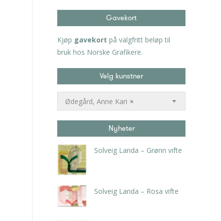
Gavekort
Kjøp
gavekort
på valgfritt beløp til
bruk hos Norske Grafikere.
Velg kunstner
Ødegård, Anne Kari
×
Nyheter
Solveig Landa – Grønn vifte
kr
5.250,00
inkl. 5% kunstavgift
Solveig Landa – Rosa vifte
kr
5.250,00
inkl. 5% kunstavgift