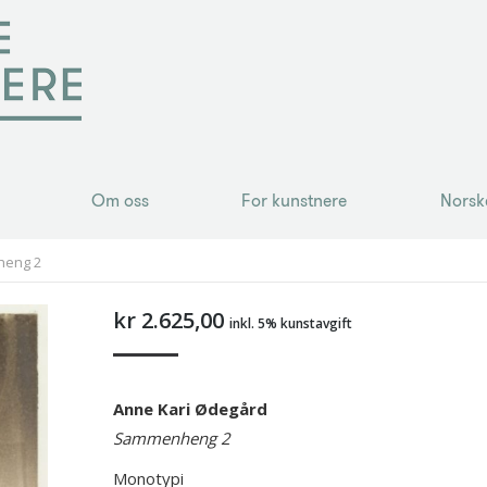
Om oss
For kunstnere
Norsk
Om oss
For kunstnere
Norsk
heng 2
kr
2.625,00
inkl. 5% kunstavgift
Anne Kari Ødegård
Sammenheng 2
Monotypi