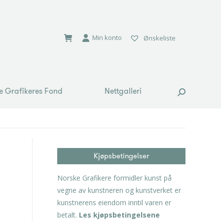
e Grafikeres Fond
Nettgalleri
Search:
Min konto
Ønskeliste
e Grafikeres Fond
Nettgalleri
Search:
Kjøpsbetingelser
Norske Grafikere formidler kunst på
vegne av kunstneren og kunstverket er
kunstnerens eiendom inntil varen er
betalt.
Les kjøpsbetingelsene