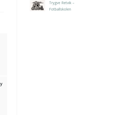
Trygve Retvik –
Fotballskolen
kr
2.940,00
inkl. 5% kunstavgift
1
ty