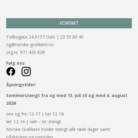
KONTAKT
Tollbugata 24,0157 Oslo | 23 35 89 40
ng@norske-grafikere.no
org.nr. 971 435 828
Følg oss:
Åpningstider:
Sommerstengt fra og med 13. juli til og med 4. august
2026
ons og fre: 12-17 | tor 12-18
lør: 12-16 | søn – tir: stengt
Norske Grafikere holder stengt alle røde dager samt
påskeuken og romjulen.