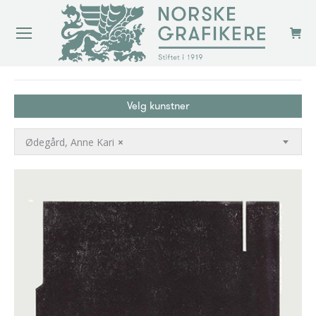
You are here:
Velg kunstner
Ødegård, Anne Kari
×