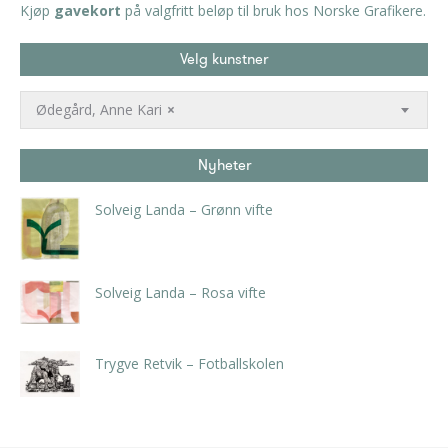
Kjøp
gavekort
på valgfritt beløp til bruk hos Norske Grafikere.
Velg kunstner
Ødegård, Anne Kari
×
Nyheter
Solveig Landa – Grønn vifte
kr
5.250,00
inkl. 5% kunstavgift
Solveig Landa – Rosa vifte
kr
5.250,00
inkl. 5% kunstavgift
Trygve Retvik – Fotballskolen
kr
2.940,00
inkl. 5% kunstavgift