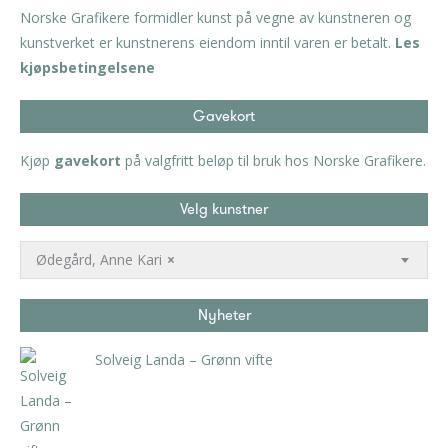
Norske Grafikere formidler kunst på vegne av kunstneren og
kunstverket er kunstnerens eiendom inntil varen er betalt.
Les
kjøpsbetingelsene
Gavekort
Kjøp
gavekort
på valgfritt beløp til bruk hos Norske Grafikere.
Velg kunstner
Ødegård, Anne Kari
×
Nyheter
Solveig Landa – Grønn vifte
kr
5.250,00
inkl. 5% kunstavgift