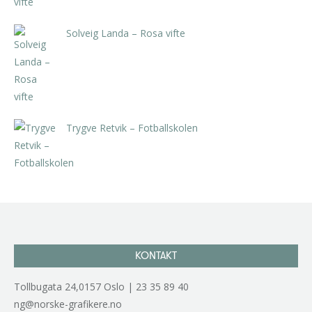
Solveig Landa – Rosa vifte
kr
5.250,00
inkl. 5% kunstavgift
Trygve Retvik – Fotballskolen
kr
2.940,00
inkl. 5% kunstavgift
KONTAKT
Tollbugata 24,0157 Oslo | 23 35 89 40
ng@norske-grafikere.no