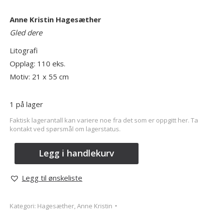
Anne Kristin Hagesæther
Gled dere
Litografi
Opplag: 110 eks.
Motiv: 21 x 55 cm
1 på lager
Faktisk lagerantall kan variere noe fra det som er oppgitt her. Ta
kontakt ved spørsmål om lagerstatus.
Legg i handlekurv
Legg til ønskeliste
Kategori:
Hagesæther, Anne Kristin