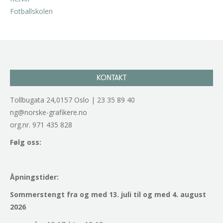
kr
2.940,00
inkl. 5% kunstavgift
KONTAKT
Tollbugata 24,0157 Oslo | 23 35 89 40
ng@norske-grafikere.no
org.nr. 971 435 828
Følg oss:
Åpningstider:
Sommerstengt fra og med 13. juli til og med 4. august
2026