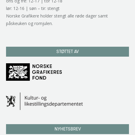
ons og fre: 12-17 | tor 12-18
lør: 12-16 | søn – tir: stengt
Norske Grafikere holder stengt alle røde dager samt
påskeuken og romjulen.
STØTTET AV
NYHETSBREV