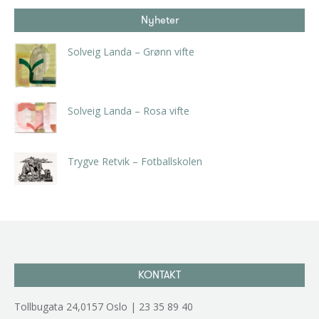
Nyheter
Solveig Landa – Grønn vifte
kr
5.250,00
inkl. 5% kunstavgift
Solveig Landa – Rosa vifte
kr
5.250,00
inkl. 5% kunstavgift
Trygve Retvik – Fotballskolen
kr
2.940,00
inkl. 5% kunstavgift
KONTAKT
Tollbugata 24,0157 Oslo | 23 35 89 40