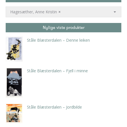
Hagesæther, Anne Kristin
×
Nylige viste produkter
Ståle Blæsterdalen – Denne leiken
kr
7.350,00
inkl. 5% kunstavgift
Ståle Blæsterdalen – Fjell i minne
kr
5.250,00
inkl. 5% kunstavgift
Ståle Blæsterdalen – Jordbilde
kr
5.250,00
inkl. 5% kunstavgift