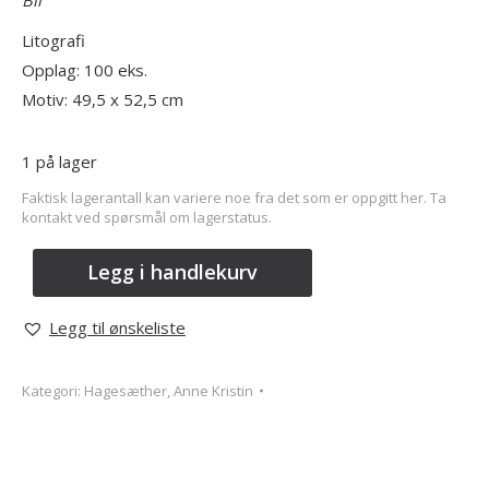
Litografi
Opplag: 100 eks.
Motiv: 49,5 x 52,5 cm
1 på lager
Faktisk lagerantall kan variere noe fra det som er oppgitt her. Ta
kontakt ved spørsmål om lagerstatus.
Legg i handlekurv
Legg til ønskeliste
Kategori:
Hagesæther, Anne Kristin