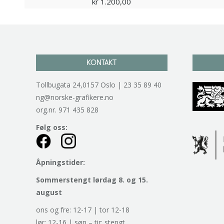
kr
1.200,00
KONTAKT
Tollbugata 24,0157 Oslo | 23 35 89 40
ng@norske-grafikere.no
org.nr. 971 435 828
Følg oss:
Åpningstider:
Sommerstengt lørdag 8. og 15.
august
ons og fre: 12-17 | tor 12-18
lør: 12-16 | søn – tir: stengt