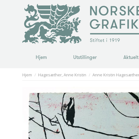
Hjem
Utstillinger
Aktuelt
Hjem
Utstillinger
Aktuelt
You are here:
Hjem
Hagesæther, Anne Kristin
Anne Kristin Hagesæther