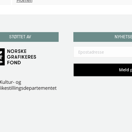
STØTTET AV
NYHETS