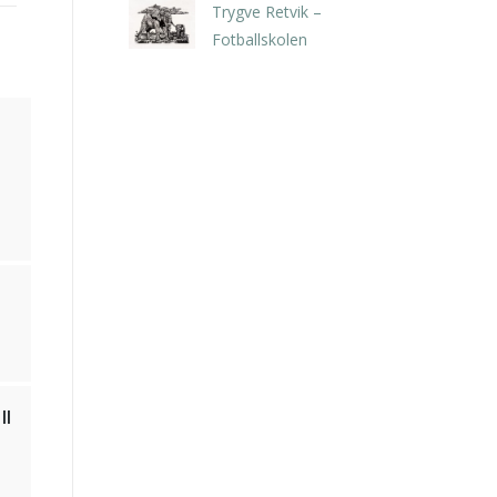
Trygve Retvik –
Fotballskolen
kr
2.940,00
inkl. 5% kunstavgift
II