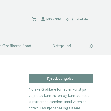
e Grafikeres Fond
Nettgalleri
Search:
Min konto
Ønskeliste
e Grafikeres Fond
Nettgalleri
Search:
Kjøpsbetingelser
Norske Grafikere formidler kunst på
vegne av kunstneren og kunstverket er
kunstnerens eiendom inntil varen er
betalt.
Les kjøpsbetingelsene