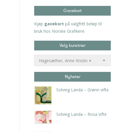
Gavekort
Kjøp
gavekort
på valgfritt beløp til
bruk hos Norske Grafikere.
Velg kunstner
Hagesæther, Anne Kristin
×
Nyheter
Solveig Landa – Grønn vifte
kr
5.250,00
inkl. 5% kunstavgift
Solveig Landa – Rosa vifte
kr
5.250,00
inkl. 5% kunstavgift