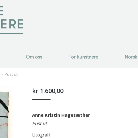
Om oss
For kunstnere
Norsk
Om oss
For kunstnere
Norsk
 – Pust ut
kr
1.600,00
Anne Kristin Hagesæther
Pust ut
Litografi