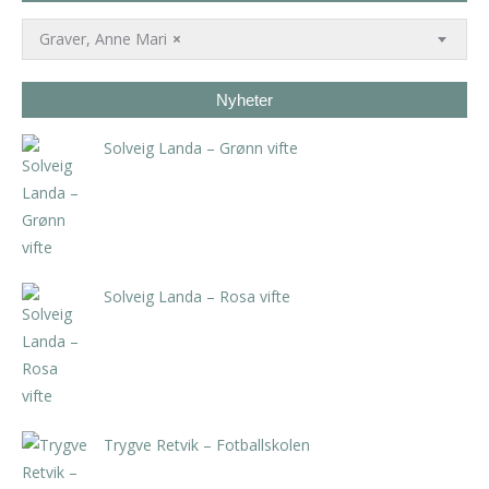
Graver, Anne Mari
×
Nyheter
Solveig Landa – Grønn vifte
kr
5.250,00
inkl. 5% kunstavgift
Solveig Landa – Rosa vifte
kr
5.250,00
inkl. 5% kunstavgift
Trygve Retvik – Fotballskolen
kr
2.940,00
inkl. 5% kunstavgift