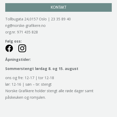
KONTAKT
Tollbugata 24,0157 Oslo | 23 35 89 40
ng@norske-grafikere.no
org.nr. 971 435 828
Følg oss:
Åpningstider:
Sommerstengt lørdag 8. og 15. august
ons og fre: 12-17 | tor 12-18
lør: 12-16 | søn – tir: stengt
Norske Grafikere holder stengt alle røde dager samt
påskeuken og romjulen.