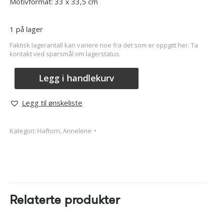
Motivformat: 33 x 33,5 cm
1 på lager
Faktisk lagerantall kan variere noe fra det som er oppgitt her. Ta
kontakt ved spørsmål om lagerstatus.
Legg i handlekurv
Legg til ønskeliste
Kategori:
Haftorn, Annelene
Relaterte produkter