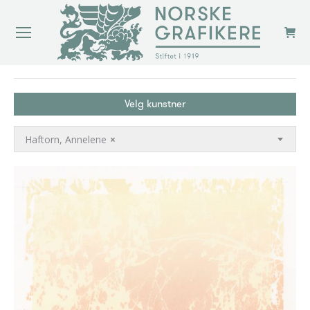
You are here:
Velg kunstner
Haftorn, Annelene
×