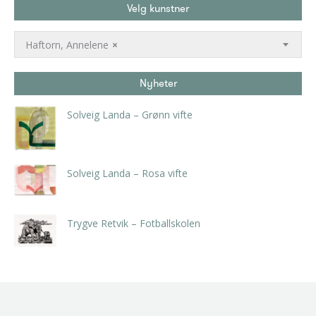
Velg kunstner
Haftorn, Annelene
×
Nyheter
Solveig Landa – Grønn vifte
kr
5.250,00
inkl. 5% kunstavgift
Solveig Landa – Rosa vifte
kr
5.250,00
inkl. 5% kunstavgift
Trygve Retvik – Fotballskolen
kr
2.940,00
inkl. 5% kunstavgift