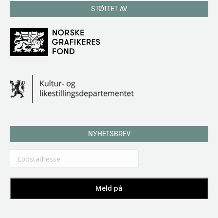
STØTTET AV
NYHETSBREV