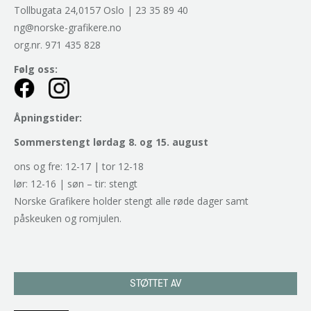
Tollbugata 24,0157 Oslo | 23 35 89 40
ng@norske-grafikere.no
org.nr. 971 435 828
Følg oss:
Åpningstider:
Sommerstengt lørdag 8. og 15. august
ons og fre: 12-17 | tor 12-18
lør: 12-16 | søn – tir: stengt
Norske Grafikere holder stengt alle røde dager samt
påskeuken og romjulen.
STØTTET AV