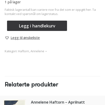
1 på lager
Faktisk lagerantall kan variere noe fra det som er oppgitt her. Ta
kontakt ved spørsmål om lagerstatus.
Legg i handlekurv
Legg til ønskeliste
Kategori:
Haftorn, Annelene
Relaterte produkter
Annelene Haftorn – Aprilnatt