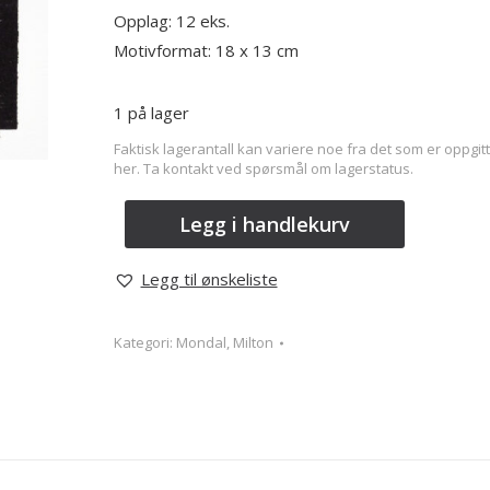
Opplag: 12 eks.
Motivformat: 18 x 13 cm
1 på lager
Faktisk lagerantall kan variere noe fra det som er oppgitt
her. Ta kontakt ved spørsmål om lagerstatus.
Legg i handlekurv
Legg til ønskeliste
Kategori:
Mondal, Milton