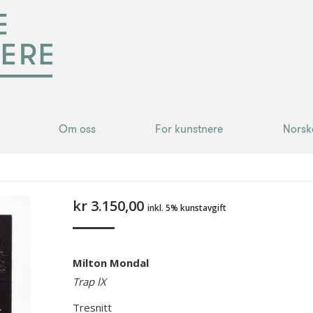
Om oss
For kunstnere
Norsk
Om oss
For kunstnere
Norsk
kr
3.150,00
inkl. 5% kunstavgift
Milton Mondal
Trap lX
Tresnitt