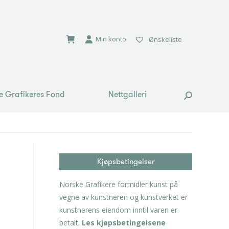
e Grafikeres Fond
Nettgalleri
Search:
Min konto
Ønskeliste
e Grafikeres Fond
Nettgalleri
Search:
Kjøpsbetingelser
Norske Grafikere formidler kunst på
vegne av kunstneren og kunstverket er
kunstnerens eiendom inntil varen er
betalt.
Les kjøpsbetingelsene