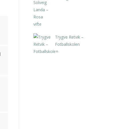
kr
5.250,00
inkl. 5% kunstavgift
Trygve Retvik –
Fotballskolen
kr
2.940,00
inkl. 5% kunstavgift
l