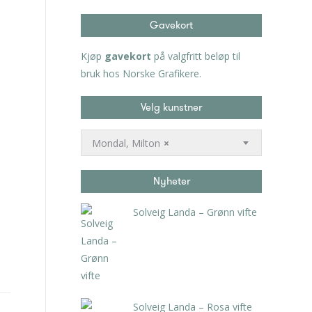
Gavekort
Kjøp
gavekort
på valgfritt beløp til
bruk hos Norske Grafikere.
Velg kunstner
Mondal, Milton
×
Nyheter
Solveig Landa – Grønn vifte
kr
5.250,00
inkl. 5% kunstavgift
Solveig Landa – Rosa vifte