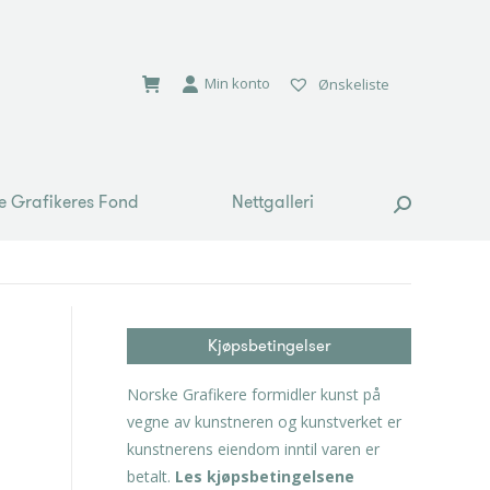
e Grafikeres Fond
Nettgalleri
Search:
Min konto
Ønskeliste
e Grafikeres Fond
Nettgalleri
Search:
Kjøpsbetingelser
Norske Grafikere formidler kunst på
vegne av kunstneren og kunstverket er
kunstnerens eiendom inntil varen er
betalt.
Les kjøpsbetingelsene