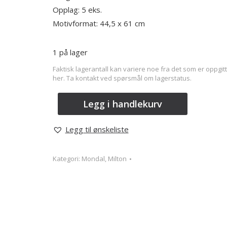
Opplag: 5 eks.
Motivformat: 44,5 x 61 cm
1 på lager
Faktisk lagerantall kan variere noe fra det som er oppgitt
her. Ta kontakt ved spørsmål om lagerstatus.
Legg i handlekurv
Legg til ønskeliste
Kategori:
Mondal, Milton