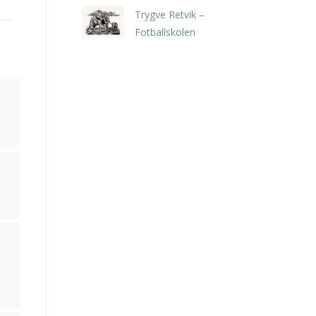
Trygve Retvik –
Fotballskolen
kr
2.940,00
inkl. 5% kunstavgift