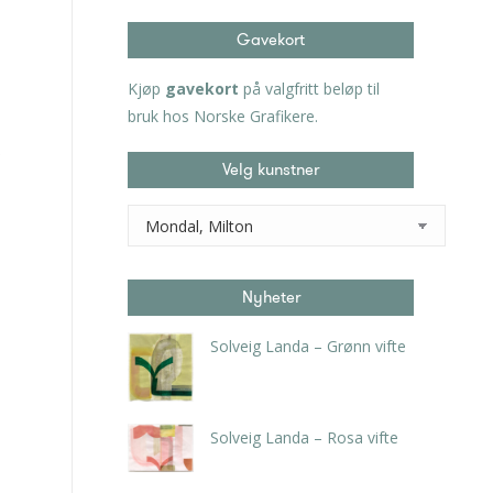
Gavekort
Kjøp
gavekort
på valgfritt beløp til
bruk hos Norske Grafikere.
Velg kunstner
Nyheter
Solveig Landa – Grønn vifte
kr
5.250,00
inkl. 5% kunstavgift
Solveig Landa – Rosa vifte
kr
5.250,00
inkl. 5% kunstavgift