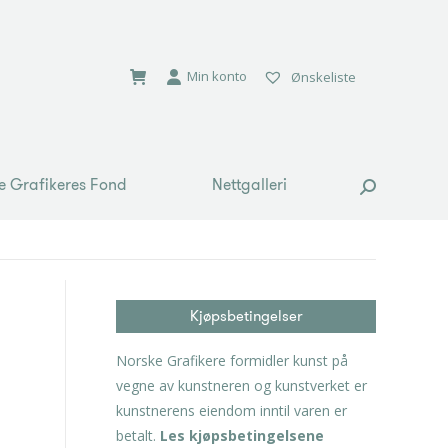
e Grafikeres Fond
Nettgalleri
Search:
Min konto
Ønskeliste
e Grafikeres Fond
Nettgalleri
Search:
Kjøpsbetingelser
Norske Grafikere formidler kunst på
vegne av kunstneren og kunstverket er
kunstnerens eiendom inntil varen er
betalt.
Les kjøpsbetingelsene