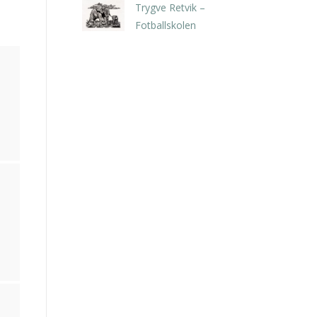
Trygve Retvik –
Fotballskolen
kr
2.940,00
inkl. 5% kunstavgift