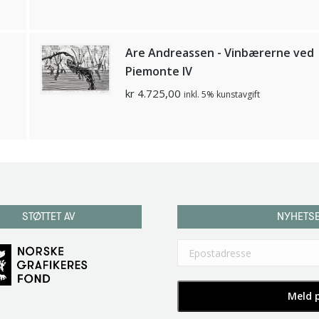
d
Are Andreassen - Vinbærerne ved
Piemonte lV
kr
4.725,00
inkl. 5% kunstavgift
STØTTET AV
NYHETS