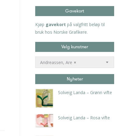
Gavekort
Kjøp
gavekort
på valgfritt beløp til
bruk hos Norske Grafikere.
Velg kunstner
Andreassen, Are
×
Nyheter
Solveig Landa – Grønn vifte
kr
5.250,00
inkl. 5% kunstavgift
Solveig Landa – Rosa vifte
kr
5.250,00
inkl. 5% kunstavgift