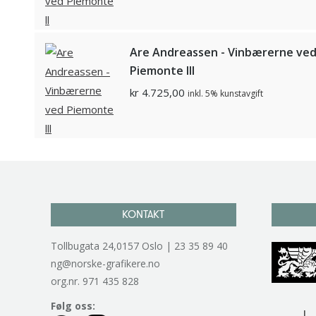
Are Andreassen - Vinbærerne ve
Piemonte lll
kr
4.725,00
inkl. 5% kunstavgift
KONTAKT
Tollbugata 24,0157 Oslo | 23 35 89 40
ng@norske-grafikere.no
org.nr. 971 435 828
Følg oss: