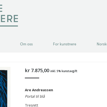
Om oss
For kunstnere
Norsk
Om oss
For kunstnere
Norsk
kr
7.875,00
inkl. 5% kunstavgift
Are Andreassen
Portal til blå
Tresnitt