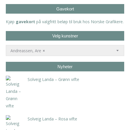
Gavekort
Kjøp
gavekort
på valgfritt beløp til bruk hos Norske Grafikere.
Velg kunstner
Andreassen, Are
×
Nyheter
Solveig Landa – Grønn vifte
kr
5.250,00
inkl. 5% kunstavgift
Solveig Landa – Rosa vifte
kr
5.250,00
inkl. 5% kunstavgift