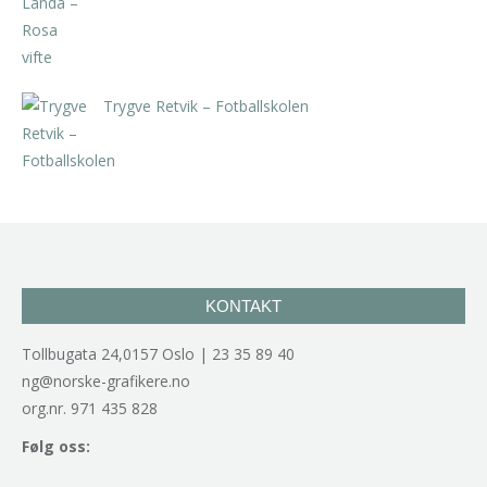
Trygve Retvik – Fotballskolen
kr
2.940,00
inkl. 5% kunstavgift
KONTAKT
Tollbugata 24,0157 Oslo | 23 35 89 40
ng@norske-grafikere.no
org.nr. 971 435 828
Følg oss: